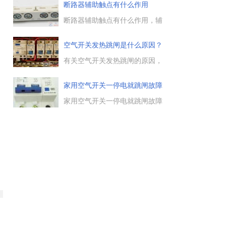
油断路器的绝缘杆受潮、电弧烧
断路器辅助触点有什么作用
伤和绝缘裂缝等缺陷，参照出厂
试验标准或根据设备的运行情况
断路器辅助触点有什么作用，辅
和历次试验结果进行分析。...
助触点把接触器的通断信号引出
来，常见的是引到操作台的指示
空气开关发热跳闸是什么原因？
灯或两接触器互锁，其它比如
PLC，DCS等。...
有关空气开关发热跳闸的原因，
断路器(空开)过热引起跳闸，有
过载保护和漏电保护的空气开关
家用空气开关一停电就跳闸故障
发生跳闸的原因，负载电路发生
原
漏电故障导致空开跳闸。...
家用空气开关一停电就跳闸故障
原因查找，普通空开对电路只有
过载保护的作用，空开选型太
小，只会在正常使用的过程中跳
闸，不可能停电才跳闸，跳闸后
第一要检查的应该是附件状态，
以便确定电路故障原因。...