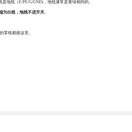
是地线（E/PE/G/GND)，地线通常是黄绿相间的。
端为出线，地线不进开关
。
内的零线都接这里。