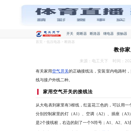
开关
熔断器
断路器
继电器
接触器
首页
>
低压电器
>
断路器
教你家
来源：电工天下
时间：2020
有关家用
空气开关
的正确接线法，安装室内电路时，
线与接户外线二种。
家用空气开关的接线法
从大电表到家里有3根线，红蓝花三色的，可以用一
分别控制家里的灯（A1）、空调（A2）、插座（A
是2个接线桩，右边的刻了一个N符号；A1、A2、A