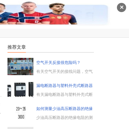
✕
推荐文章
空气开关反接很危险吗？
内
有关空气开关的接线问题，空气
开关反接很危险吗，当然了，空
气开关不可以反着接线，那样会
漏电断路器与塑料外壳式断路器
非常危险，空气开关反装，电弧
区
不能及时熄灭，就会造成较大的
有关漏电断路器与塑料外壳式断
故障，下面具体来了解下。...
路器的区别，介绍了二者在额定
关
电流、额定电压、配电保护及过
如何测量少油高压断路器的绝缘
载、短路及欠电压保护方面的区
也
电
别，对大家了解漏电断路器与塑
少油高压断路器的绝缘电阻的测
料外壳式断路有所帮助。...
量方法，测量绝缘电阻用于发现