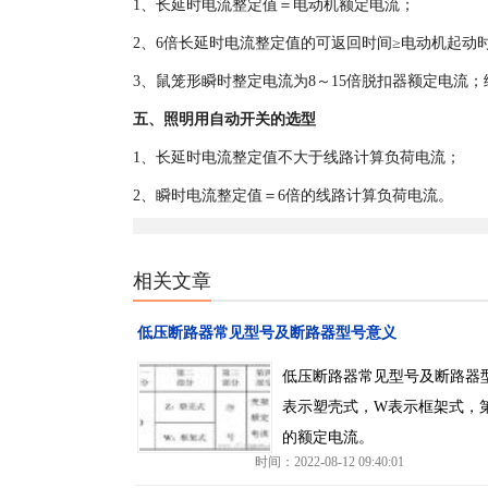
1、长延时电流整定值＝电动机额定电流；
2、6倍长延时电流整定值的可返回时间≥电动机起动
3、鼠笼形瞬时整定电流为8～15倍脱扣器额定电流
五、照明用自动开关的选型
1、长延时电流整定值不大于线路计算负荷电流；
2、瞬时电流整定值＝6倍的线路计算负荷电流。
相关文章
低压断路器常见型号及断路器型号意义
低压断路器常见型号及断路器
表示塑壳式，W表示框架式，
的额定电流。
时间：2022-08-12 09:40:01