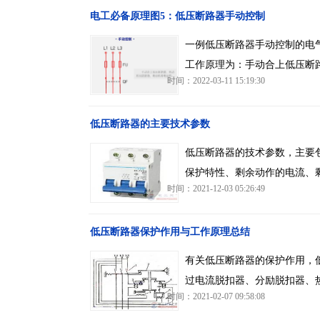
电工必备原理图5：低压断路器手动控制
一例低压断路器手动控制的电
工作原理为：手动合上低压断
时间：2022-03-11 15:19:30
低压断路器的主要技术参数
低压断路器的技术参数，主要
保护特性、剩余动作的电流、
时间：2021-12-03 05:26:49
低压断路器保护作用与工作原理总结
有关低压断路器的保护作用，
过电流脱扣器、分励脱扣器、
时间：2021-02-07 09:58:08