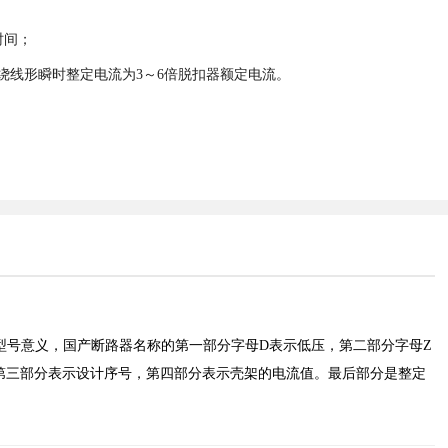
时间；
；绕线形瞬时整定电流为3～6倍脱扣器额定电流。
型号意义，国产断路器名称的第一部分字母D表示低压，第二部分字母Z
第三部分表示设计序号，第四部分表示壳架的电流值。最后部分是整定