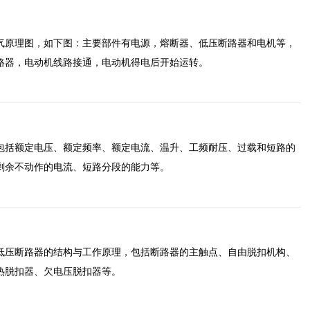
气原理图，如下图：主要部件有电源，熔断器、低压断路器和电机等，
路器，电动机线路接通，电动机得电后开始运转。
包括额定电压、额定频率、额定电流、温升、工频耐压、过载和短路的
剩余不动作的电流、短路分段的能力等。
低压断路器的结构与工作原理，包括断路器的主触点、自由脱扣机构、
热脱扣器、欠电压脱扣器等。