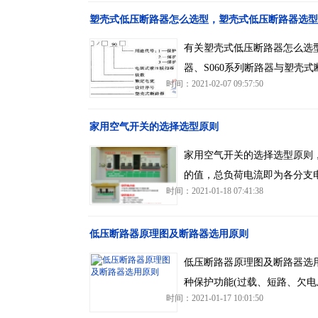
塑壳式低压断路器怎么选型，塑壳式低压断路器选型
有关塑壳式低压断路器怎么选型
器、S060系列断路器与塑壳
时间：2021-02-07 09:57:50
家用空气开关的选择选型原则
家用空气开关的选择选型原则
的值，总负荷电流即为各分支
时间：2021-01-18 07:41:38
低压断路器原理图及断路器选用原则
低压断路器原理图及断路器选
种保护功能(过载、短路、欠
时间：2021-01-17 10:01:50