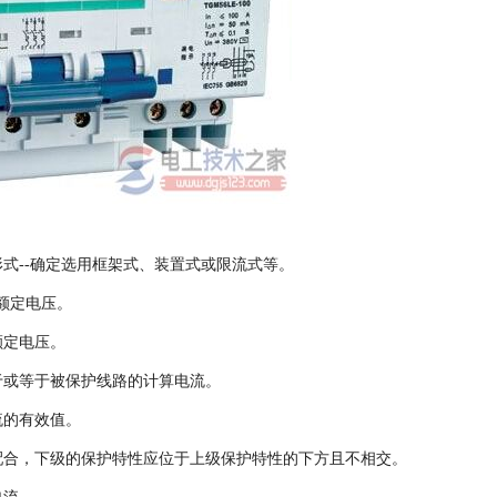
式--确定选用框架式、装置式或限流式等。
额定电压。
额定电压。
于或等于被保护线路的计算电流。
流的有效值。
配合，下级的保护特性应位于上级保护特性的下方且不相交。