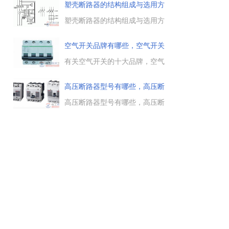
具有过载长延时、短路瞬动的二
塑壳断路器的结构组成与选用方
段保护功能，还可以与漏电器、
法
测量、电操等模块单元配合使
塑壳断路器的结构组成与选用方
用。在低压配电系统中，...
法，如何选择合适的塑壳断路
器，以塑壳断路器为例介绍断路
空气开关品牌有哪些，空气开关
器的结构、工作原理、使用与选
十大
用方法，断路器主要由3个基本
有关空气开关的十大品牌，空气
部分组成，即触头、灭弧系统和
开关品牌有哪些，包括施耐德
各种脱扣器。...
Schneider、正泰CHINT、德力
高压断路器型号有哪些，高压断
西、西门子等国内外空气开关品
路器
牌，供大家参考。...
高压断路器型号有哪些，高压断
路器全部型号含义。有关高压断
路器的型号含义，高压断路器全
部型号包括以下几部分：1)第一
个拼音文字代表断路器的种类，
即S表示少油，D表示多油......