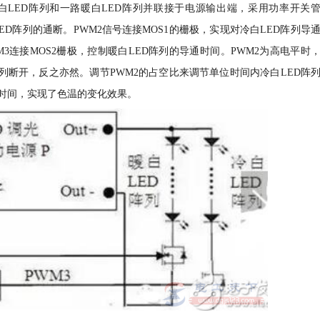
LED阵列和一路暖白LED阵列并联接于电源输出端，采用功率开关
LED阵列的通断。PWM2信号连接MOS1的栅极，实现对冷白LED阵列导
3连接MOS2栅极，控制暖白LED阵列的导通时间。PWM2为高电平时
阵列断开，反之亦然。调节PWM2的占空比来调节单位时间内冷白LED阵
留时间，实现了色温的变化效果。