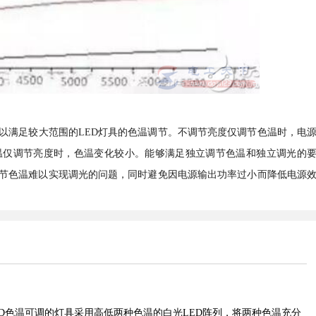
以满足较大范围的LED灯具的色温调节。不调节亮度仅调节色温时，电
温仅调节亮度时，色温变化较小。能够满足独立调节色温和独立调光的
调节色温难以实现调光的问题，同时避免因电源输出功率过小而降低电源
ED色温可调的灯具采用高低两种色温的白光LED阵列，将两种色温充分