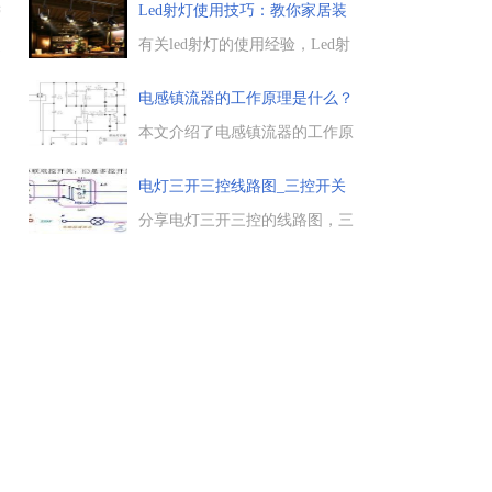
器有什么不同，以及镇流器的优
Led射灯使用技巧：教你家居装
管
缺点有哪些，一起来了解下。...
修时
有关led射灯的使用经验，Led射
通
灯是一种局部打光的灯具，照明
，
性能非常不错，在家居装修时用
电感镇流器的工作原理是什么？
好led射灯，可以增加居室的灯泡
列
氛围，给你一种温馨浪漫的感
本文介绍了电感镇流器的工作原
觉，这里总结了Led射灯的一些
理，借助于高压钠灯，在电弧管
使用技巧，一起来看下。...
的两端各装入一个电极，高压钠
电灯三开三控线路图_三控开关
灯在稳态下的负阻特性，从而使
控
电感镇流器可以起停日光灯等设
分享电灯三开三控的线路图，三
备。...
控开关控制三个灯的路线图，三
控开关分别控制三个灯，以及双
联开关电路图，开控开关的接线
方式，双控开关三控一灯的电路
接线图。...