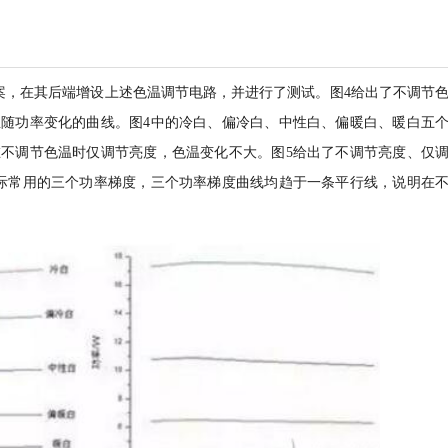
光方案，在其后端增设上述色温调节电路，并进行了测试。图4给出了不调节
随功率变化的曲线。图4中的冷白、偏冷白、中性白、偏暖白、暖白五
不调节色温时仅调节亮度，色温变化不大。图5给出了不调节亮度、仅
际常用的三个功率梯度，三个功率梯度曲线均趋于一条平行线，说明在