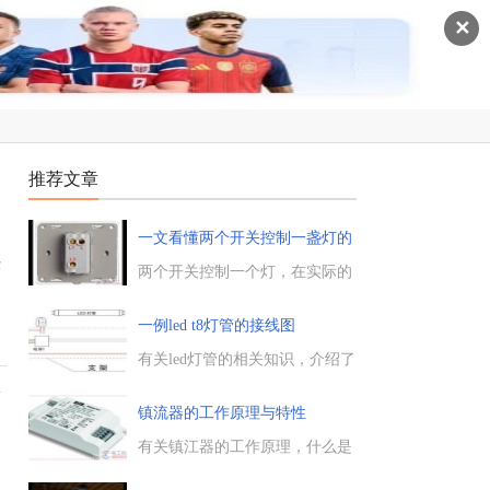
✕
推荐文章
一文看懂两个开关控制一盏灯的
高
作
两个开关控制一个灯，在实际的
接线电路中经常会碰到，其实一
灯三控有三种接法，但不推荐第
一例led t8灯管的接线图
三种火线零线进开关，这里介绍
一种稍微费线但却是安全又实用
有关led灯管的相关知识，介绍了
的接线方法，分享一例两个开关
一个led t8灯管的接线图，一体化
冷
控制一盏灯的高清接线图，一起
的led灯管接线比较简单，而有些
镇流器的工作原理与特性
来看下。...
T8灯管在接线时，需要购买一个
支架，才能按一体化的方式来接
有关镇江器的工作原理，什么是
线。...
镇流器，电感镇流器与电子镇流