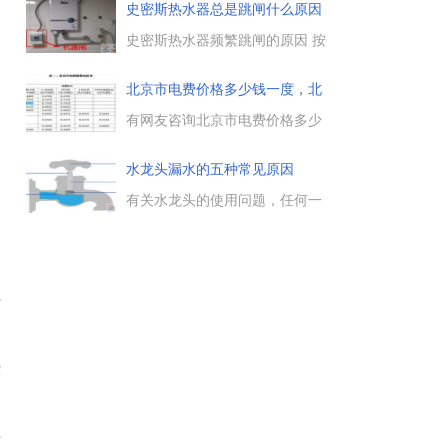
温膨胀阀，另一种是电子膨胀
史密斯热水器总是跳闸什么原因
阀。膨胀阀在空调的作用是控制
制冷剂的流量，以此来控制制冷
史密斯热水器频繁跳闸的原因 按
效果。膨胀阀和人的毛细管功能
照国家规定，电热水器必须安装
一样，不同之处是膨胀阀是受控
漏电保护装置才可以使用。一般
北京市电费价格多少钱一度，北
制的，而毛细管是固定不变
频繁跳闸，多是选用的漏电保护
京市
的。...
装置偏小。判断方法：用单手
有网友咨询北京市电费价格多少
(手必须保持干燥）触摸一下开
钱一度，实行阶段电价之后，不
关的塑胶部分，若感觉很热，基
同时段的电费价格是多少，北京
水龙头漏水的五种常见原因
本可以确定是漏电开关太小。...
市一般工商业用电价格是多少，
有没有什么优惠政策，这里小编
有关水龙头的使用问题，任何一
为大家介绍下。...
种水龙头使用时间长了，都可能
会出现漏水的问题，这里总结了
水龙头漏水的五种常见原因，大
家在查找水龙头漏水原因时，可
以参考下。...
有
没
率