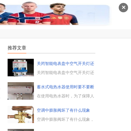
✕
推荐文章
关闭智能电表盘中空气开关灯还
亮
关闭智能电表盘中空气开关灯还
亮的原因分析，家里的灯断电后
是
还继续亮，可能是开关只关闭了
蓄水式电热水器使用时要不要断
有
火线断掉零线，灯才会继续亮。
电
一般总开关控制两根线，即火线
在使用电热水器时，为了保障人
质
和零线，可能是空气开关只控制
身安全，是否需要断电之后再使
了一根零线。...
用，如果不断电的话，会不会有
空调中膨胀阀坏了有什么现象
什么安全隐患，有关蓄水式电热
水器的问题，电工天下小编带大
空调中膨胀阀坏了有什么现象，
家来了解下。...
膨胀阀一般分为两种，一种是感