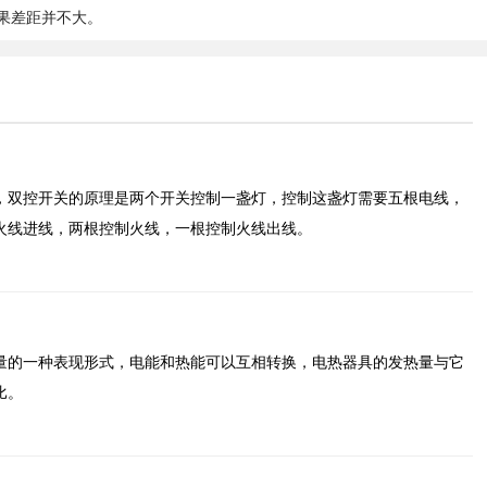
果差距并不大。
，双控开关的原理是两个开关控制一盏灯，控制这盏灯需要五根电线，
火线进线，两根控制火线，一根控制火线出线。
量的一种表现形式，电能和热能可以互相转换，电热器具的发热量与它
比。