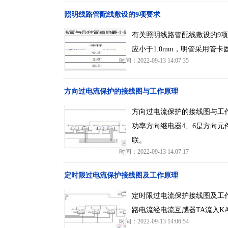
照明线路管配线敷设的9项要求
有关照明线路管配线敷设的9
应小于1.0mm，明管采用管卡
时间：2022-09-13 14:07:35
方向过电流保护的接线图与工作原理
方向过电流保护的接线图与工
功率方向继电器4、6是方向元
联。
时间：2022-09-13 14:07:17
定时限过电流保护接线图及工作原理
定时限过电流保护接线图及工
路电流经电流互感器TA流入K
时间：2022-09-13 14:06:54