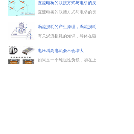
C=εS/d=εrεoS/d，其中ε=εrεo ε为
直流电桥的联接方式与电桥的灵
充填电容的材料的介电常数，εr
敏
为该材料的相对介电常数，εo为
直流电桥的联接方式与电桥的灵
真空介电常数。...
敏度，电桥按其电源性质的分为
直流电桥和交流电桥，根据电桥
涡流损耗的产生原理，涡流损耗
工作中的电阻值变化的桥臂情况
的应
可以分为半桥单臂、半桥双臂和
有关涡流损耗的知识，导体在磁
全桥式联接方式。...
场中是如何产生涡流损耗的，涡
流损耗的产生原理什么，在感应
电压增高电流会不会增大
加热装置中，如何应用涡流对金
属工件加热，一起来看下。...
如果是一个纯阻性负载，加在上
面的电压升高的同时，电流会同
时增大，并且电流增幅的大小与
电压保持同步。早在一百多年
前，德国物理学家欧姆就用很精
辟的话说明了这一问题：在同一
电路中，通过某段导体的电流与
这段导体两端的电压成正比。...