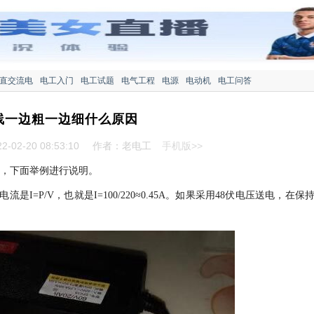
直交流电
电工入门
电工试题
电气工程
电源
电动机
电工问答
线一边粗一边细什么原因
-02-20 08:53:10
作者：老电工
手机版>>
?V，下面举例进行说明。
I=P/V，也就是I=100/220≈0.45A。如果采用48伏电压送电，在保