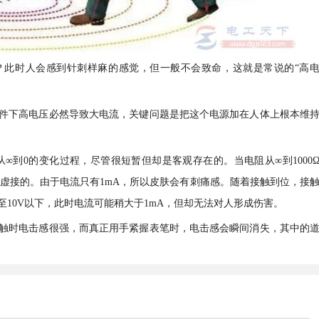
么状况？此时人会感到针刺样麻的感觉，但一般不会致命，这就是常说的“高
件下高电压必然导致大电流，关键问题是把这个电源加在人体上根本维
从∞到0的变化过程，尽管很短暂但却是客观存在的。当电阻从∞到1000
是虚接的。由于电流只有1mA，所以皮肤会有刺痛感。随着接触到位，接
10V以下，此时电流可能稍大于1mA，但却无法对人形成伤害。
。轻触时电击感很强，而真正用手紧握表笔时，电击感会瞬间消失，其中的