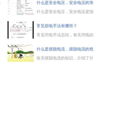
依据，操作票由值班员(工作许
以
什么是安全电压，安全电压的等
可人)按顺序填写，不准涂改，
级与
禁止使用铅笔填写，操作票应进
什么是安全电压，安全电压是指
行编号，保存期限不宜少于3个
人体接触电路而不致发生触电危
在
月。...
险的电压，安全电压范围内，无
常见窃电手法有哪些？
论直接电击，还是间接电击，对
人身都不会造成伤害。...
常见窍电手法总结，有关窍电的
五种类型：欠压法窃电、欠流法
窃电、移相法窃电、扩差法窃电
什么是摆脱电流，摆脱电流的危
与无表法窃电，这些偷电方法的
害有
实例与预防措施，需要的朋友参
有关摆脱电流的知识，介绍了什
考下。...
么是摆脱电流，对不同的人体来
说，所能承受的摆脱电流的大小
是多少，以及摆脱电流对人体的
伤害有哪些，有需要的朋友参考
下。...