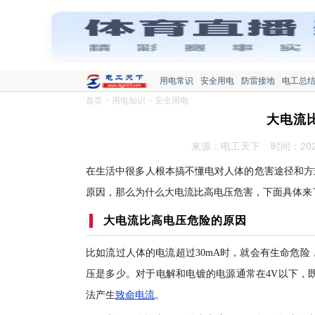
用电常识
安全用电
防雷接地
电工总
首页
>
用电知识
>
安全用电
大电流
来源：电工天下
时间：2022
在生活中很多人根本搞不懂电对人体的危害途径和方
原因，那么为什么大电流比高电压危害，下面具体来
大电流比高电压危险的原因
比如流过人体的电流超过30mA时，就会有生命危险
压是多少。对于电解和电镀的电源通常在4V以下，
法产生
致命电流
。