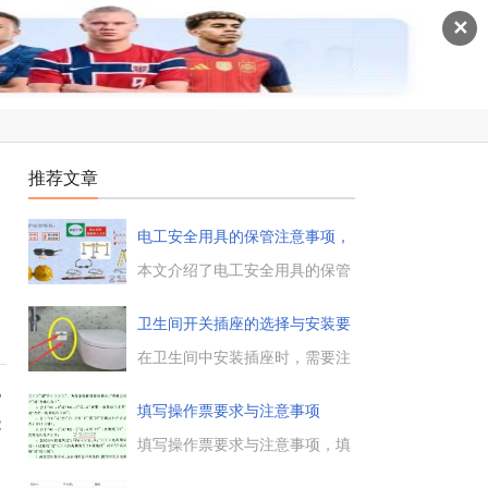
✕
推荐文章
电工安全用具的保管注意事项，
安全
的
本文介绍了电工安全用具的保管
注意事项，电工安全用具的存放
要求，包括绝缘拉杆、绝缘手
卫生间开关插座的选择与安装要
套、绝缘靴等的保护注意事项，
求
并介绍了安全用具的试验周期，
在卫生间中安装插座时，需要注
一起来看下。...
意的安全事项很多，选择开关插
电
座只是第一步，根据自家卫生间
填写操作票要求与注意事项
的情况来选择防水型开关插座，
能
并按规范来安装，才能保证用电
填写操作票要求与注意事项，填
安全。...
写操作票必须以命令或许可作为