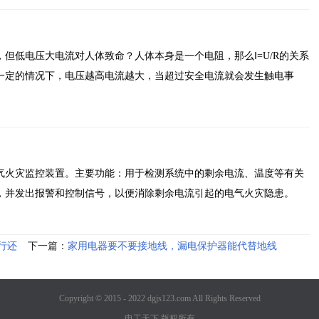
但低电压大电流对人体致命？人体本身是一个电阻，那么Ⅰ=U/R的关系
一定的情况下，电压越高电流越大，当超过安全电流就会发生触电事
气火灾监控装置。主要功能：用于检测系统中的剩余电流、温度等有关
，并发出报警和控制信号，以便消除剩余电流引起的电气火灾隐患。
行还
下一篇：
家用电器要不要接地线，漏电保护器能代替地线
吗？
Copyright © 2015 - 2022 dgjs123.com All Rights Reserved
电工天下 版权所有