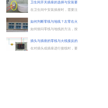
说，所能承受的摆脱电流的大小
卫生间开关插座的选择与安装要
是多少，以及摆脱电流对人体的
求
伤害有哪些，有需要的朋友参考
在卫生间中安装插座时，需要注
下。...
意的安全事项很多，选择开关插
座只是第一步，根据自家卫生间
如何判断零线与地线？左零右火
的情况来选择防水型开关插座，
是什
并按规范来安装，才能保证用电
如何烦闷零线与地线的方法，按
安全。...
电工的操作规程来做接线，必须
是左零右火，插座左边的孔是零
插头与插座的零线与火线接反的
线，右边的孔是火线，上边那个
问
孔是地线。...
在对插头或插座进行接线时，要
避免将零线与火线接反，按
照“左零右火”的原则进行接线，
避免因零线火线接反带来的安全
隐患与事故。...