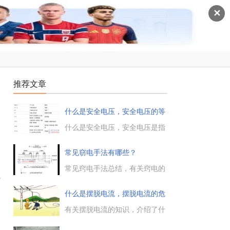
✕
推荐文章
什么是安全电压，安全电压的等
级与
什么是安全电压，安全电压是指
人体接触电路而不致发生触电危
险的电压，安全电压范围内，无
常见窃电手法有哪些？
论直接电击，还是间接电击，对
人身都不会造成伤害。...
常见窍电手法总结，有关窍电的
五种类型：欠压法窃电、欠流法
时
窃电、移相法窃电、扩差法窃电
什么是摆脱电流，摆脱电流的危
与无表法窃电，这些偷电方法的
害有
实例与预防措施，需要的朋友参
有关摆脱电流的知识，介绍了什
考下。...
么是摆脱电流，对不同的人体来